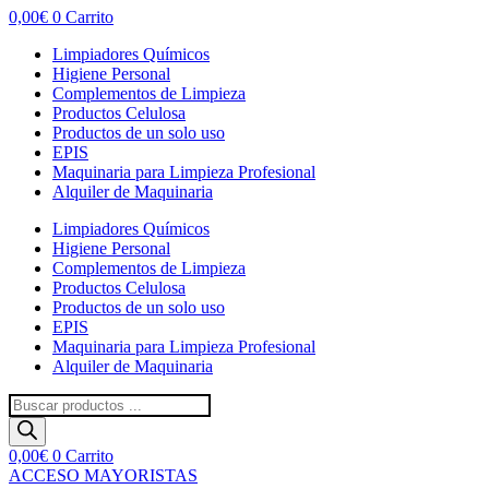
0,00
€
0
Carrito
Limpiadores Químicos
Higiene Personal
Complementos de Limpieza
Productos Celulosa
Productos de un solo uso
EPIS
Maquinaria para Limpieza Profesional
Alquiler de Maquinaria
Limpiadores Químicos
Higiene Personal
Complementos de Limpieza
Productos Celulosa
Productos de un solo uso
EPIS
Maquinaria para Limpieza Profesional
Alquiler de Maquinaria
Búsqueda
de
productos
0,00
€
0
Carrito
ACCESO MAYORISTAS