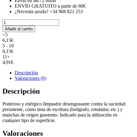
Envío en 48/72 horas
ENVÍO GRATUITO a partir de 60€
¿Necesita ayuda? +34 968 821 253
QUIMXEL
-
Añadir al carrito
DESENGRASANTE
<5
ELIMINADOR
6,15
€
DE
5 - 10
TINTAS
6,15
€
STAR
11+
750
4,91
€
ml.
cantidad
Descripción
Valoraciones (0)
Descripción
Poderoso y enérgico limpiador desengrasante contra la suciedad
persistente, como tinta de escritura (bolígrafo, rotulador, etc.) y
manchas de origen grasiento. Indicado para la utilización en
cualquier tipo de superficie.
Valoraciones