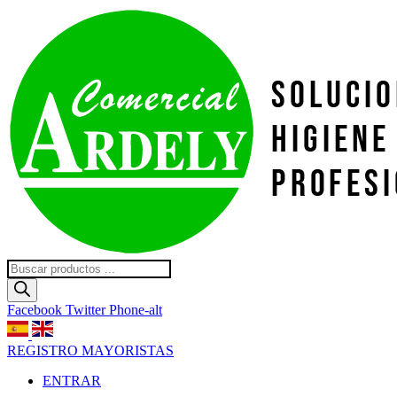
Ir
al
contenido
Búsqueda
de
productos
Facebook
Twitter
Phone-alt
REGISTRO MAYORISTAS
ENTRAR