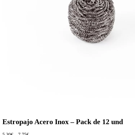
Estropajo Acero Inox – Pack de 12 und
5,30
€
–
7,75
€