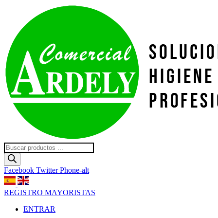
Ir
al
contenido
Búsqueda
de
productos
Facebook
Twitter
Phone-alt
REGISTRO MAYORISTAS
ENTRAR