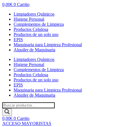
0,00
€
0
Carrito
Limpiadores Químicos
Higiene Personal
Complementos de Limpieza
Productos Celulosa
Productos de un solo uso
EPIS
Maquinaria para Limpieza Profesional
Alquiler de Maquinaria
Limpiadores Químicos
Higiene Personal
Complementos de Limpieza
Productos Celulosa
Productos de un solo uso
EPIS
Maquinaria para Limpieza Profesional
Alquiler de Maquinaria
Búsqueda
de
productos
0,00
€
0
Carrito
ACCESO MAYORISTAS