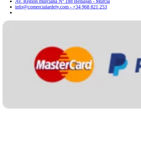
Av. Región murciana Nº 188 Beniaján - Murcia
info@comercialardely.com - +34 968 821 253