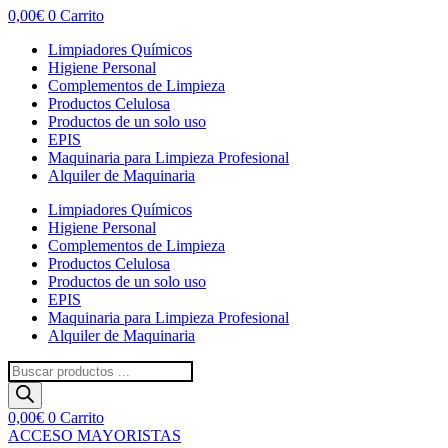
0,00
€
0
Carrito
Limpiadores Químicos
Higiene Personal
Complementos de Limpieza
Productos Celulosa
Productos de un solo uso
EPIS
Maquinaria para Limpieza Profesional
Alquiler de Maquinaria
Limpiadores Químicos
Higiene Personal
Complementos de Limpieza
Productos Celulosa
Productos de un solo uso
EPIS
Maquinaria para Limpieza Profesional
Alquiler de Maquinaria
Búsqueda
de
productos
0,00
€
0
Carrito
ACCESO MAYORISTAS