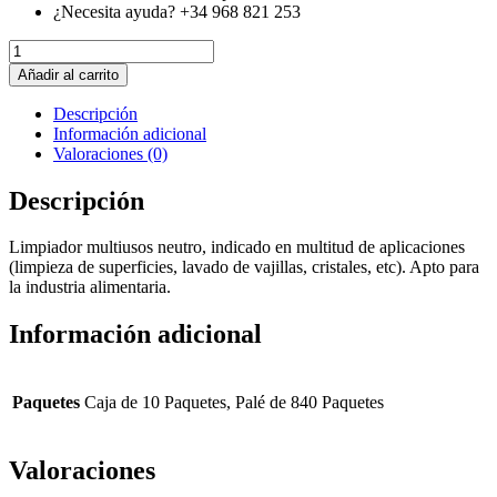
¿Necesita ayuda? +34 968 821 253
QUIMXEL
-
Añadir al carrito
DETERGENTE
NEUTRO
Descripción
MULTIUSOS
Información adicional
DISH
Valoraciones (0)
1,5
LITROS
Descripción
cantidad
Limpiador multiusos neutro, indicado en multitud de aplicaciones
(limpieza de superficies, lavado de vajillas, cristales, etc). Apto para
la industria alimentaria.
Información adicional
Paquetes
Caja de 10 Paquetes, Palé de 840 Paquetes
Valoraciones