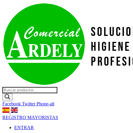
Ir
al
contenido
Búsqueda
de
productos
Facebook
Twitter
Phone-alt
REGISTRO MAYORISTAS
ENTRAR