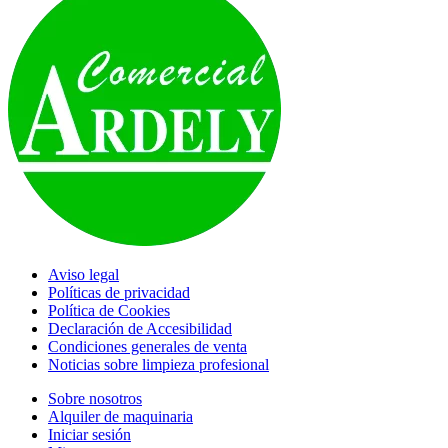
Aviso legal
Políticas de privacidad
Política de Cookies
Declaración de Accesibilidad
Condiciones generales de venta
Noticias sobre limpieza profesional
Sobre nosotros
Alquiler de maquinaria
Iniciar sesión