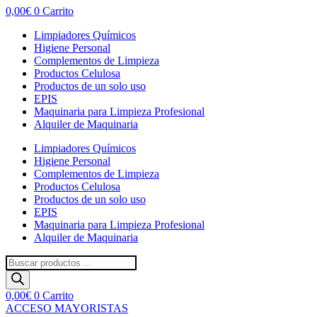
0,00
€
0
Carrito
Limpiadores Químicos
Higiene Personal
Complementos de Limpieza
Productos Celulosa
Productos de un solo uso
EPIS
Maquinaria para Limpieza Profesional
Alquiler de Maquinaria
Limpiadores Químicos
Higiene Personal
Complementos de Limpieza
Productos Celulosa
Productos de un solo uso
EPIS
Maquinaria para Limpieza Profesional
Alquiler de Maquinaria
Búsqueda
de
productos
0,00
€
0
Carrito
ACCESO MAYORISTAS