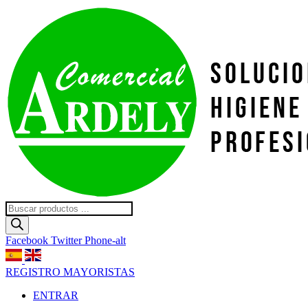
Ir
al
contenido
Búsqueda
de
productos
Facebook
Twitter
Phone-alt
REGISTRO MAYORISTAS
ENTRAR