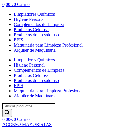
0,00
€
0
Carrito
Limpiadores Químicos
Higiene Personal
Complementos de Limpieza
Productos Celulosa
Productos de un solo uso
EPIS
Maquinaria para Limpieza Profesional
Alquiler de Maquinaria
Limpiadores Químicos
Higiene Personal
Complementos de Limpieza
Productos Celulosa
Productos de un solo uso
EPIS
Maquinaria para Limpieza Profesional
Alquiler de Maquinaria
Búsqueda
de
productos
0,00
€
0
Carrito
ACCESO MAYORISTAS