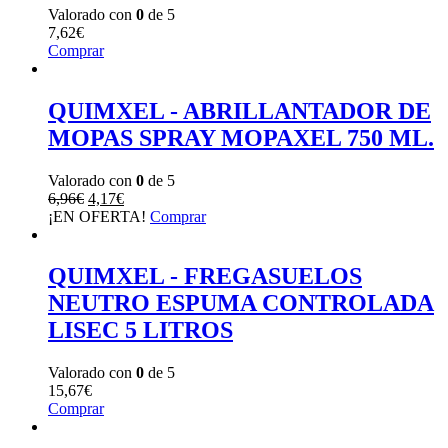
Valorado con
0
de 5
7,62
€
Comprar
QUIMXEL - ABRILLANTADOR DE
MOPAS SPRAY MOPAXEL 750 ML.
Valorado con
0
de 5
El
El
6,96
€
4,17
€
precio
precio
¡EN OFERTA!
Comprar
original
actual
era:
es:
6,96€.
4,17€.
QUIMXEL - FREGASUELOS
NEUTRO ESPUMA CONTROLADA
LISEC 5 LITROS
Valorado con
0
de 5
15,67
€
Comprar