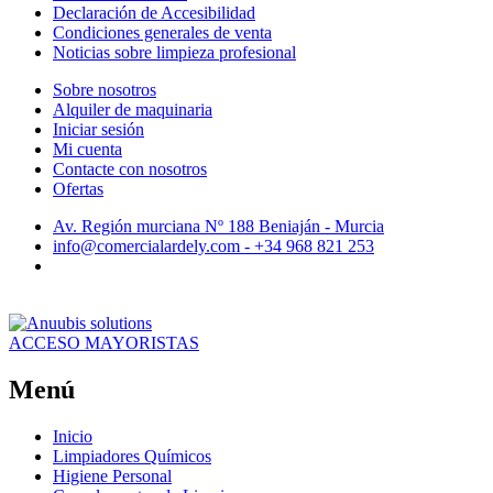
Declaración de Accesibilidad
Condiciones generales de venta
Noticias sobre limpieza profesional
Sobre nosotros
Alquiler de maquinaria
Iniciar sesión
Mi cuenta
Contacte con nosotros
Ofertas
Av. Región murciana Nº 188 Beniaján - Murcia
info@comercialardely.com - +34 968 821 253
ACCESO MAYORISTAS
Menú
Inicio
Limpiadores Químicos
Higiene Personal