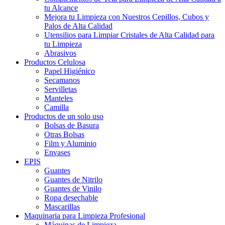
tu Alcance
Mejora tu Limpieza con Nuestros Cepillos, Cubos y
Palos de Alta Calidad
Utensilios para Limpiar Cristales de Alta Calidad para
tu Limpieza
Abrasivos
Productos Celulosa
Papel Higiénico
Secamanos
Servilletas
Manteles
Camilla
Productos de un solo uso
Bolsas de Basura
Otras Bolsas
Film y Aluminio
Envases
EPIS
Guantes
Guantes de Nitrilo
Guantes de Vinilo
Ropa desechable
Mascarillas
Maquinaria para Limpieza Profesional
Máquinas de Limpieza