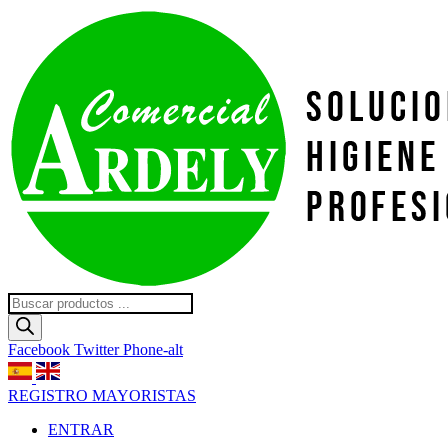
Ir
al
contenido
Búsqueda
de
productos
Facebook
Twitter
Phone-alt
REGISTRO MAYORISTAS
ENTRAR