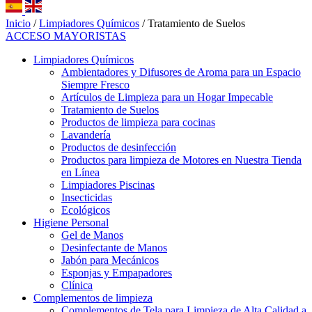
Inicio
/
Limpiadores Químicos
/ Tratamiento de Suelos
ACCESO MAYORISTAS
Limpiadores Químicos
Ambientadores y Difusores de Aroma para un Espacio
Siempre Fresco
Artículos de Limpieza para un Hogar Impecable
Tratamiento de Suelos
Productos de limpieza para cocinas
Lavandería
Productos de desinfección
Productos para limpieza de Motores en Nuestra Tienda
en Línea
Limpiadores Piscinas
Insecticidas
Ecológicos
Higiene Personal
Gel de Manos
Desinfectante de Manos
Jabón para Mecánicos
Esponjas y Empapadores
Clínica
Complementos de limpieza
Complementos de Tela para Limpieza de Alta Calidad a