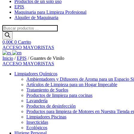
Productos de un solo uso
EPIS
Maquinaria para Limpieza Profesional
Alquiler de Maquinaria
Búsqueda
de
productos
0,00
€
0
Carrito
ACCESO MAYORISTAS
Inicio
/
EPIS
/ Guantes de Vinilo
ACCESO MAYORISTAS
Limpiadores Químicos
Ambientadores y Difusores de Aroma para un Espacio S
Artículos de Limpieza para un Hogar Impecable
Tratamiento de Suelos
Productos de limpieza para cocinas
Lavandería
Productos de desinfección
Productos para limpieza de Motores en Nuestra Tienda e
Limpiadores Piscinas
Insecticidas
Ecológicos
Higiene Personal