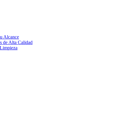
tu Alcance
s de Alta Calidad
u Limpieza