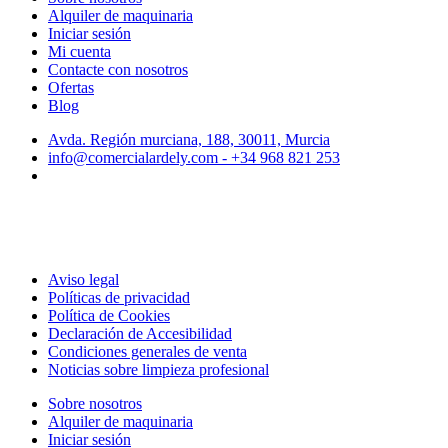
Alquiler de maquinaria
Iniciar sesión
Mi cuenta
Contacte con nosotros
Ofertas
Blog
Avda. Región murciana, 188, 30011, Murcia
info@comercialardely.com - +34 968 821 253
Aviso legal
Políticas de privacidad
Política de Cookies
Declaración de Accesibilidad
Condiciones generales de venta
Noticias sobre limpieza profesional
Sobre nosotros
Alquiler de maquinaria
Iniciar sesión