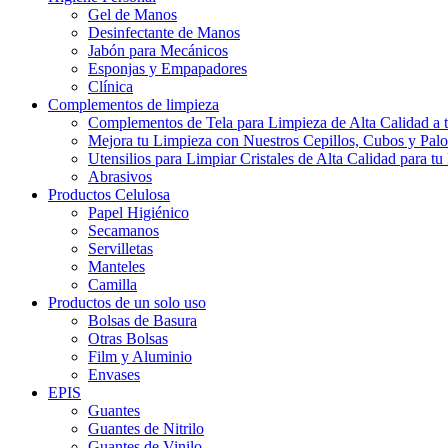
Gel de Manos
Desinfectante de Manos
Jabón para Mecánicos
Esponjas y Empapadores
Clínica
Complementos de limpieza
Complementos de Tela para Limpieza de Alta Calidad a 
Mejora tu Limpieza con Nuestros Cepillos, Cubos y Palo
Utensilios para Limpiar Cristales de Alta Calidad para t
Abrasivos
Productos Celulosa
Papel Higiénico
Secamanos
Servilletas
Manteles
Camilla
Productos de un solo uso
Bolsas de Basura
Otras Bolsas
Film y Aluminio
Envases
EPIS
Guantes
Guantes de Nitrilo
Guantes de Vinilo