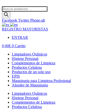
Ir
al
Búsqueda
contenido
de
productos
Facebook
Twitter
Phone-alt
REGISTRO MAYORISTAS
ENTRAR
0,00
€
0
Carrito
Limpiadores Químicos
Higiene Personal
Complementos de Limpieza
Productos Celulosa
Productos de un solo uso
EPIS
Maquinaria para Limpieza Profesional
Alquiler de Maquinaria
Limpiadores Químicos
Higiene Personal
Complementos de Limpieza
Productos Celulosa