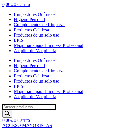
0,00
€
0
Carrito
Limpiadores Químicos
Higiene Personal
Complementos de Limpieza
Productos Celulosa
Productos de un solo uso
EPIS
Maquinaria para Limpieza Profesional
Alquiler de Maquinaria
Limpiadores Químicos
Higiene Personal
Complementos de Limpieza
Productos Celulosa
Productos de un solo uso
EPIS
Maquinaria para Limpieza Profesional
Alquiler de Maquinaria
Búsqueda
de
productos
0,00
€
0
Carrito
ACCESO MAYORISTAS