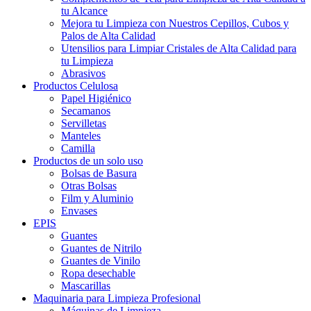
tu Alcance
Mejora tu Limpieza con Nuestros Cepillos, Cubos y
Palos de Alta Calidad
Utensilios para Limpiar Cristales de Alta Calidad para
tu Limpieza
Abrasivos
Productos Celulosa
Papel Higiénico
Secamanos
Servilletas
Manteles
Camilla
Productos de un solo uso
Bolsas de Basura
Otras Bolsas
Film y Aluminio
Envases
EPIS
Guantes
Guantes de Nitrilo
Guantes de Vinilo
Ropa desechable
Mascarillas
Maquinaria para Limpieza Profesional
Máquinas de Limpieza