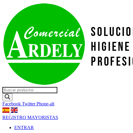
Ir
al
contenido
Búsqueda
de
productos
Facebook
Twitter
Phone-alt
REGISTRO MAYORISTAS
ENTRAR