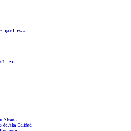
iempre Fresco
n Línea
tu Alcance
s de Alta Calidad
u Limpieza