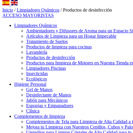
Inicio
/
Limpiadores Químicos
/ Productos de desinfección
ACCESO MAYORISTAS
Limpiadores Químicos
Ambientadores y Difusores de Aroma para un Espacio S
Artículos de Limpieza para un Hogar Impecable
Tratamiento de Suelos
Productos de limpieza para cocinas
Lavandería
Productos de desinfección
Productos para limpieza de Motores en Nuestra Tienda e
Limpiadores Piscinas
Insecticidas
Ecológicos
Higiene Personal
Gel de Manos
Desinfectante de Manos
Jabón para Mecánicos
Esponjas y Empapadores
Clínica
Complementos de limpieza
Complementos de Tela para Limpieza de Alta Calidad a 
Mejora tu Limpieza con Nuestros Cepillos, Cubos y Palo
Utensilios para Limpiar Cristales de Alta Calidad para t