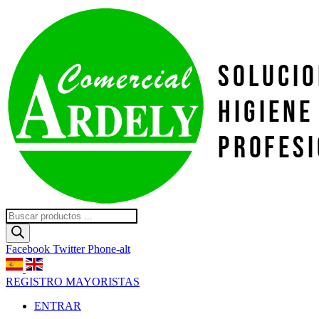
Ir
al
contenido
Búsqueda
de
productos
Facebook
Twitter
Phone-alt
REGISTRO MAYORISTAS
ENTRAR