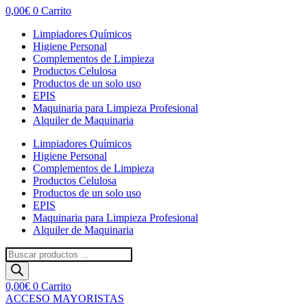
0,00
€
0
Carrito
Limpiadores Químicos
Higiene Personal
Complementos de Limpieza
Productos Celulosa
Productos de un solo uso
EPIS
Maquinaria para Limpieza Profesional
Alquiler de Maquinaria
Limpiadores Químicos
Higiene Personal
Complementos de Limpieza
Productos Celulosa
Productos de un solo uso
EPIS
Maquinaria para Limpieza Profesional
Alquiler de Maquinaria
Búsqueda
de
productos
0,00
€
0
Carrito
ACCESO MAYORISTAS