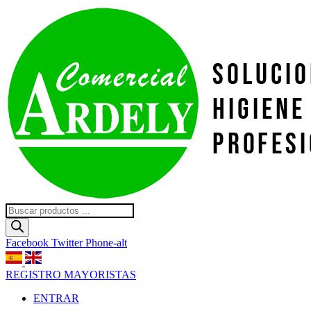
Ir
al
contenido
Búsqueda
de
productos
Facebook
Twitter
Phone-alt
REGISTRO MAYORISTAS
ENTRAR