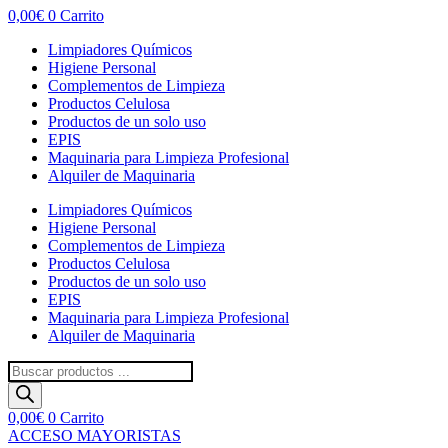
0,00
€
0
Carrito
Limpiadores Químicos
Higiene Personal
Complementos de Limpieza
Productos Celulosa
Productos de un solo uso
EPIS
Maquinaria para Limpieza Profesional
Alquiler de Maquinaria
Limpiadores Químicos
Higiene Personal
Complementos de Limpieza
Productos Celulosa
Productos de un solo uso
EPIS
Maquinaria para Limpieza Profesional
Alquiler de Maquinaria
Búsqueda
de
productos
0,00
€
0
Carrito
ACCESO MAYORISTAS