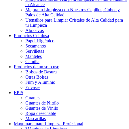
tu Alcance
Mejora tu Limpieza con Nuestros Cepillos, Cubos y
Palos de Alta Calidad
Utensilios para Limpiar Cristales de Alta Calidad para
tu Limpieza
Abrasivos
Productos Celulosa
Papel Higiénico
Secamanos
Servilletas
Manteles
Camilla
Productos de un solo uso
Bolsas de Basura
Otras Bolsas
Film y Aluminio
Envases
EPIS
Guantes
Guantes de Nitrilo
Guantes de Vinilo
Ropa desechable
Mascarillas
Maquinaria para Limpieza Profesional
Máquinas de Limpieza